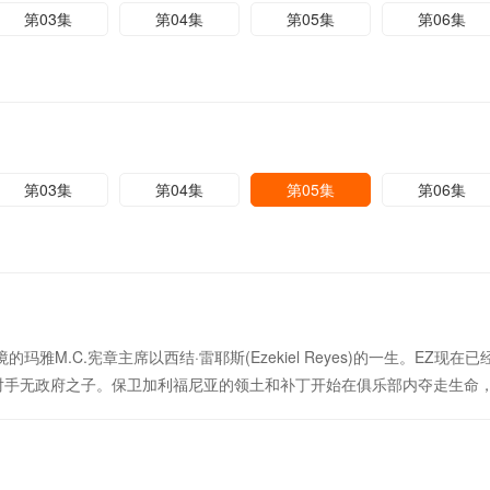
第03集
第04集
第05集
第06集
第03集
第04集
第05集
第06集
的玛雅M.C.宪章主席以西结·雷耶斯(Ezekiel Reyes)的一生。EZ
对手无政府之子。保卫加利福尼亚的领土和补丁开始在俱乐部内夺走生命，并