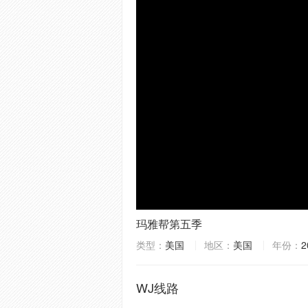
玛雅帮第五季
类型：
美国
地区：
美国
年份：
2
WJ线路