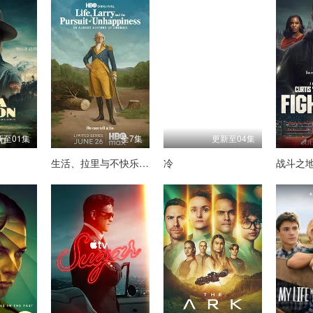
新至01集
全7集
更新至04集
生活、拉里与不快乐的追求：一部美国史
冷
战斗之