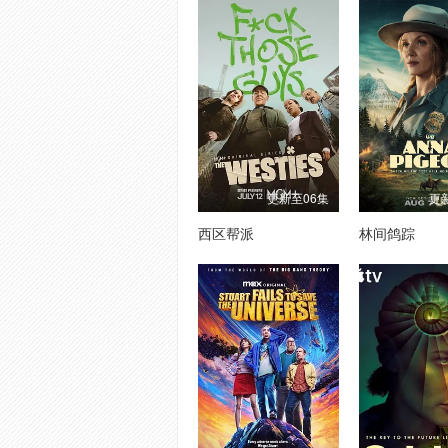
更新至06集
更
西区帮派
林间鸽踪